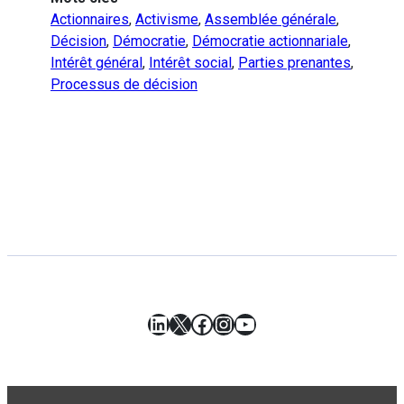
Actionnaires
,
Activisme
,
Assemblée générale
,
Décision
,
Démocratie
,
Démocratie actionnariale
,
Intérêt général
,
Intérêt social
,
Parties prenantes
,
Processus de décision
LinkedIn
X
Facebook
Instagram
YouTube