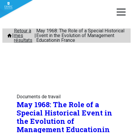
Aller
Retour à
May 1968: The Role of a Special Historical
mes
Event in the Evolution of Management
au
résultats
Educationin France
contenu
Documents de travail
May 1968: The Role of a
Special Historical Event in
the Evolution of
Management Educationin