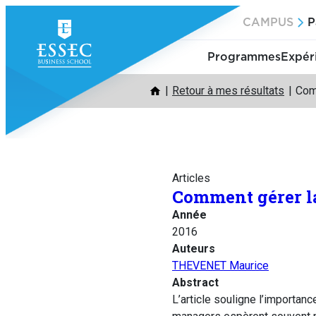
Aller
CAMPUS
P
au
contenu
Programmes
Expér
Retour à mes résultats
Com
Articles
Comment gérer l
Année
2016
Auteurs
THEVENET Maurice
Abstract
L’article souligne l’importan