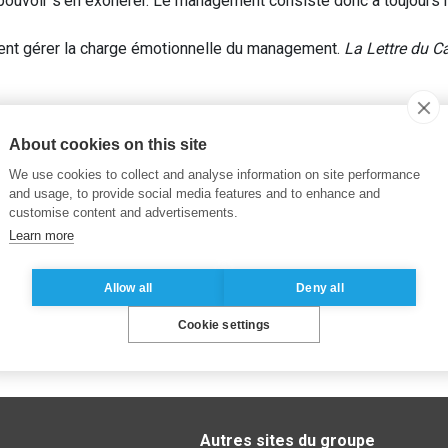
uvoir s’en exonérer. Le management consiste donc à toujours mi
nt gérer la charge émotionnelle du management.
La Lettre du Ca
onnelle
,
Leadership
,
Management
About cookies on this site
We use cookies to collect and analyse information on site performance
and usage, to provide social media features and to enhance and
customise content and advertisements.
Learn more
Allow all
Deny all
Cookie settings
Autres sites du groupe