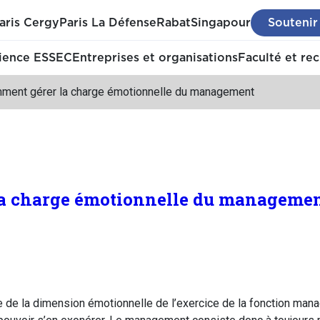
aris Cergy
Paris La Défense
Rabat
Singapour
Soutenir
ience ESSEC
Entreprises et organisations
Faculté et re
ment gérer la charge émotionnelle du management
a charge émotionnelle du manageme
ce de la dimension émotionnelle de l’exercice de la fonction man