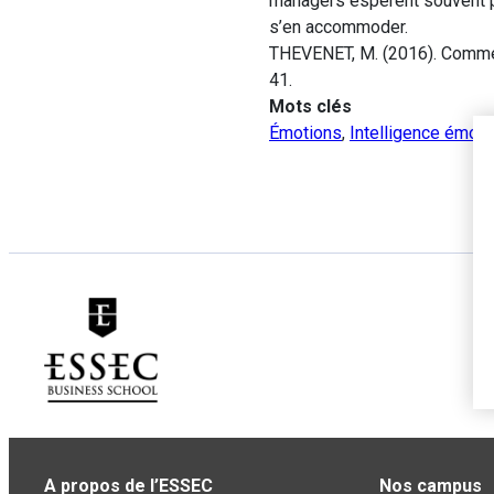
managers espèrent souvent po
s’en accommoder.
THEVENET, M. (2016). Comme
41.
Mots clés
Émotions
,
Intelligence émoti
A propos de l’ESSEC
Nos campus