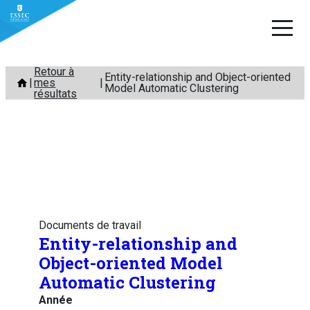
Aller
Retour à
Entity-relationship and Object-oriented
mes
au
Model Automatic Clustering
résultats
contenu
Documents de travail
Entity-relationship and
Object-oriented Model
Automatic Clustering
Année