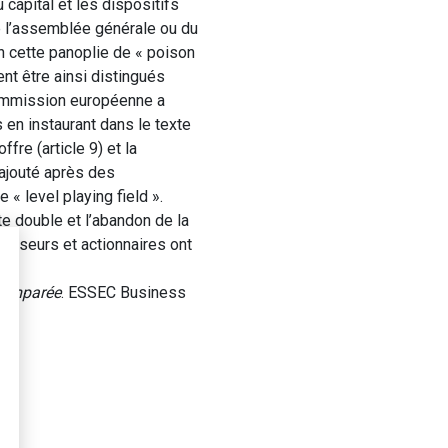
capital et les dispositifs
de l’assemblée générale ou du
on cette panoplie de « poison
nt être ainsi distingués
Commission européenne a
 en instaurant dans le texte
ffre (article 9) et la
e ajouté après des
« level playing field ».
te double et l’abandon de la
stisseurs et actionnaires ont
 comparée
. ESSEC Business