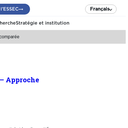
 l’ESSEC
Français
cherche
Stratégie et institution
e comparée
e – Approche