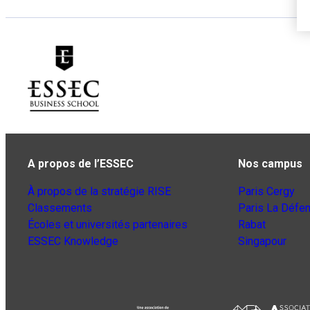
A propos de l’ESSEC
Nos campus
À propos de la stratégie RISE
Paris Cergy
Classements
Paris La Défe
Écoles et universités partenaires
Rabat
ESSEC Knowledge
Singapour