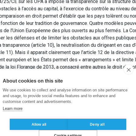
/25/CE sur les OPA a imposé la transparence sur la structure du 
bstacles à l’accès au capital, à l’exercice du contrôle au niveau 
comparaison en droit permet d’établir que les pays tolèrent ou n
 fonction de leur tradition de gouvernance. Quatre modèles peuve
s de l’Union Européenne des plus ouverts au plus fermés. La 
r les défenses et de limiter les obstacles aux offres publiques
 transparence (article 10), la neutralisation du dirigeant en cas d’o
le 11). Mais il apparait clairement que l’article 12 de la directiv
t européen et les États permet des « arrangements » et limite le 
de la loi Florange de 2013, a consacré entre autres le droit de vo
mais le succès auprès des entreprises est très mitigé car les inve
About cookies on this site
 de résolutions allant à l’encontre du texte.
ositifs anti-OPA, Directive de 2004 et Loi Florange – Approche
We use cookies to collect and analyse information on site performance
and usage, to provide social media features and to enhance and
customise content and advertisements.
Learn more
rale
,
Directive
,
Droit de vote
,
Europe
,
Harmonisation
,
OPA
Allow all
Deny all
Cookie settings