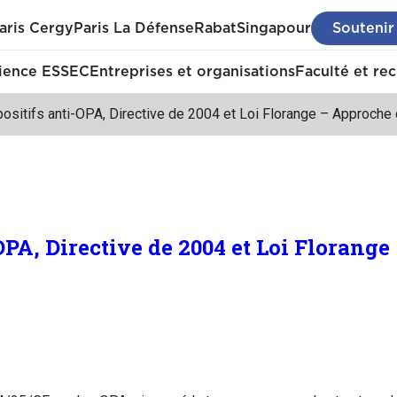
aris Cergy
Paris La Défense
Rabat
Singapour
Soutenir
ience ESSEC
Entreprises et organisations
Faculté et re
positifs anti-OPA, Directive de 2004 et Loi Florange – Approch
OPA, Directive de 2004 et Loi Florang