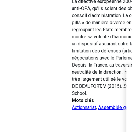
La directive européenne 2004
anti-OPA, qu’ils soient des o
conseil d’administration. La 
pills » de manière diverse en
regroupant les États membre
montré sa volonté d’harmonise
un dispositif assurant outre la
limitation des défenses (artic
négociations avec le Parlemen
Depuis, la France, au travers 
neutralité de la direction ; 
très largement utilisé le vote
DE BEAUFORT, V. (2015).
Disp
School.
Mots clés
Actionnariat
,
Assemblée géné