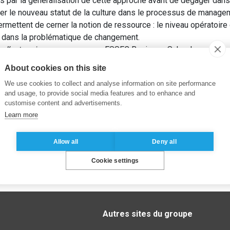
es par la généralisation de cette approche avant de dégager dan
ter le nouveau statut de la culture dans le processus de manage
rmettent de cerner la notion de ressource : le niveau opératoire
e dans la problématique de changement.
 d’entreprise : une ressource
. ESSEC Business School.
About cookies on this site
We use cookies to collect and analyse information on site performance
and usage, to provide social media features and to enhance and
customise content and advertisements.
Learn more
Allow all
Deny all
Cookie settings
Autres sites du groupe