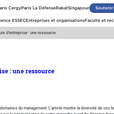
aris Cergy
Paris La Défense
Rabat
Singapour
Soutenir
ience ESSEC
Entreprises et organisations
Faculté et re
ure d’entreprise : une ressource
ise : une ressource
 domaines du management. L’article montre la diversité de ces tent