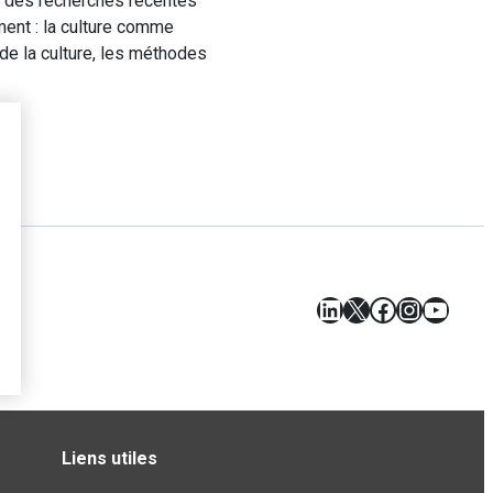
s des recherches récentes
ment : la culture comme
 de la culture, les méthodes
LinkedIn
X
Facebook
Instagr
YouT
Liens utiles