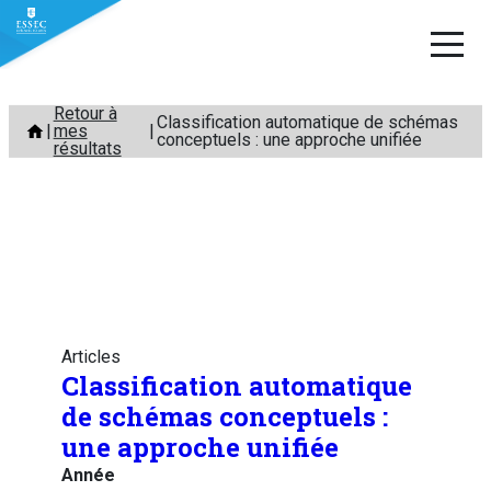
Aller
Retour à
Classification automatique de schémas
mes
au
conceptuels : une approche unifiée
résultats
contenu
Articles
Classification automatique
de schémas conceptuels :
une approche unifiée
Année