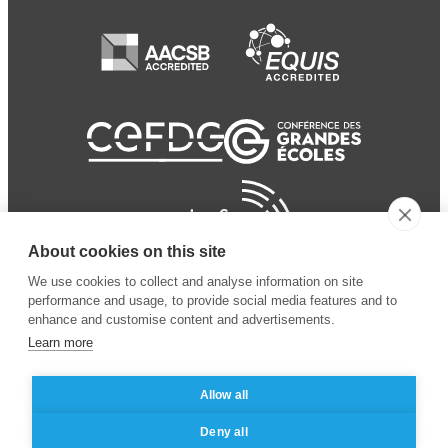
About cookies on this site
We use cookies to collect and analyse information on site
performance and usage, to provide social media features and to
enhance and customise content and advertisements.
Learn more
Allow all
© 2024 ESSEC
Mentions légales
–
Protection
Deny all
Business School
des données personnelles