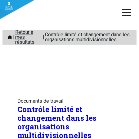
Aller
Retour à
Contrôle limité et changement dans les
mes
au
organisations multidivisionnelles
résultats
contenu
Documents de travail
Contrôle limité et
changement dans les
organisations
multidivisionnelles