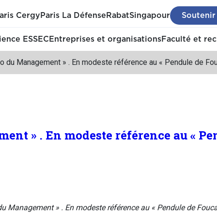
aris Cergy
Paris La Défense
Rabat
Singapour
Soutenir
ience ESSEC
Entreprises et organisations
Faculté et re
co du Management » . En modeste référence au « Pendule de Fou
ent » . En modeste référence au « Pe
du Management » . En modeste référence au « Pendule de Fouca