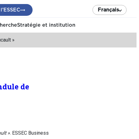
 l’ESSEC
Français
cherche
Stratégie et institution
cault »
ndule de
ult »
. ESSEC Business