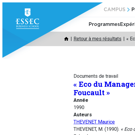
Aller
CAMPUS
P
au
contenu
Programmes
Expér
Retour à mes résultats
« E
Documents de travail
« Eco du Managem
Foucault »
Année
1990
Auteurs
THEVENET Maurice
THEVENET, M. (1990).
« Eco 