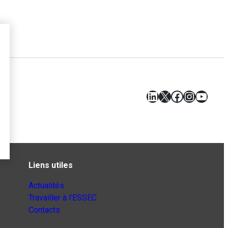
LinkedIn
X
Facebook
Instagr
YouT
Liens utiles
Actualités
Travailler à l’ESSEC
Contacts