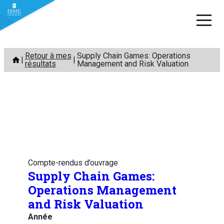
Aller
Retour à mes
Supply Chain Games: Operations
au
résultats
Management and Risk Valuation
contenu
Compte-rendus d’ouvrage
Supply Chain Games:
Operations Management
and Risk Valuation
Année