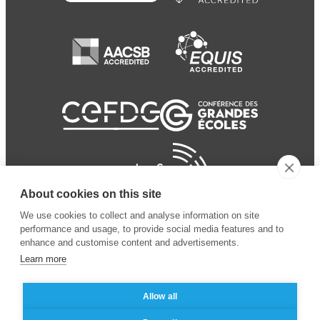
About cookies on this site
We use cookies to collect and analyse information on site
performance and usage, to provide social media features and to
enhance and customise content and advertisements.
Learn more
Allow all
© 2024 ESSEC
Mentions légales
–
Protection