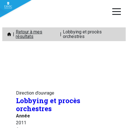
Aller
Retour à mes
Lobbying et procès
au
résultats
orchestres
contenu
Direction d’ouvrage
Lobbying et procès
orchestres
Année
2011