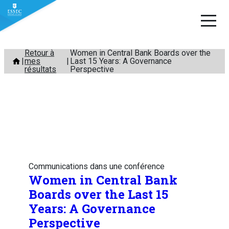
Aller
Retour à
Women in Central Bank Boards over the
mes
Last 15 Years: A Governance
au
résultats
Perspective
contenu
Communications dans une conférence
Women in Central Bank
Boards over the Last 15
Years: A Governance
Perspective