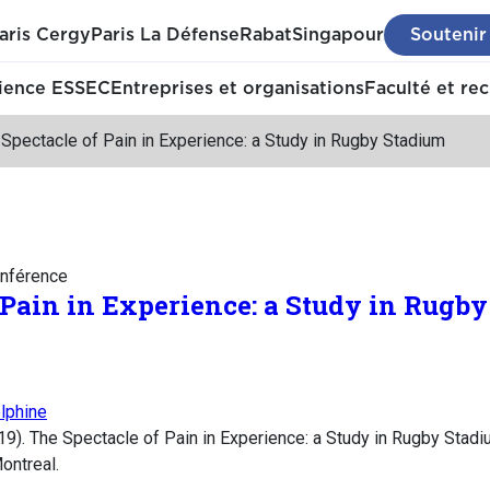
aris Cergy
Paris La Défense
Rabat
Singapour
Soutenir
ience ESSEC
Entreprises et organisations
Faculté et re
Spectacle of Pain in Experience: a Study in Rugby Stadium
nférence
 Pain in Experience: a Study in Rugb
lphine
19). The Spectacle of Pain in Experience: a Study in Rugby Sta
ontreal.