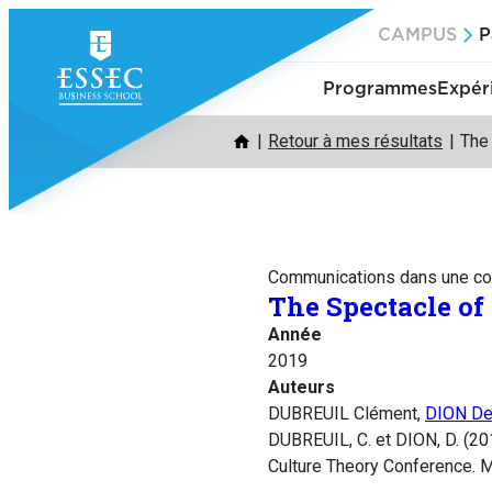
Aller
CAMPUS
P
au
contenu
Programmes
Expér
Retour à mes résultats
The 
Communications dans une co
The Spectacle of
Année
2019
Auteurs
DUBREUIL Clément,
DION De
DUBREUIL, C. et DION, D. (20
Culture Theory Conference. M