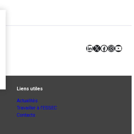
LinkedIn
X
Facebook
Instagr
YouT
Liens utiles
Actualités
Travailler à l’ESSEC
Contacts