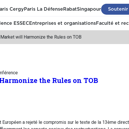
aris Cergy
Paris La Défense
Rabat
Singapour
Soutenir
ience ESSEC
Entreprises et organisations
Faculté et re
 Market will Harmonize the Rules on TOB
nférence
 Harmonize the Rules on TOB
nt Européen a rejeté le compromis sur le texte de la 13ème direc