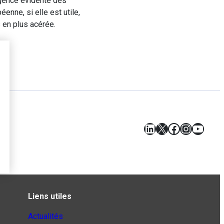
rgence évidente des
enne, si elle est utile,
 en plus acérée.
LinkedIn
X
Facebook
Instagr
YouT
Liens utiles
Actualités