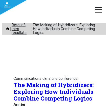
Aller
Retour à
The Making of Hybridizers: Exploring
mes
How Individuals Combine Competing
au
résultats
Logics
contenu
Communications dans une conférence
The Making of Hybridizers:
Exploring How Individuals
Combine Competing Logics
Année