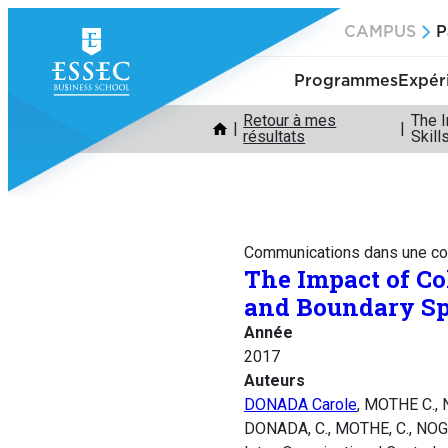
Aller
CAMPUS
P
au
contenu
Programmes
Expér
Retour à mes
The I
résultats
Skill
Communications dans une co
The Impact of Co
and Boundary Spa
Année
2017
Auteurs
DONADA Carole
, MOTHE C.,
DONADA, C., MOTHE, C., NOG