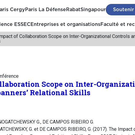
aris Cergy
Paris La Défense
Rabat
Singapour
Soutenir
ience ESSEC
Entreprises et organisations
Faculté et re
mpact of Collaboration Scope on Inter-Organizational Controls a
s
nférence
llaboration Scope on Inter-Organizat
nners’ Relational Skills
 NOGATCHEWSKY G., DE CAMPOS RIBEIRO G.
ATCHEWSKY, G. et DE CAMPOS RIBEIRO, G. (2017). The Impact o