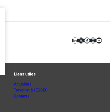
LinkedIn
X
Facebook
Instagr
YouT
Liens utiles
Actualités
Travailler à l’ESSEC
Contacts