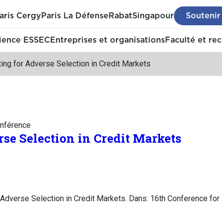
aris Cergy
Paris La Défense
Rabat
Singapour
Soutenir
ience ESSEC
Entreprises et organisations
Faculté et re
ing for Adverse Selection in Credit Markets
nférence
rse Selection in Credit Markets
r Adverse Selection in Credit Markets. Dans: 16th Conference fo