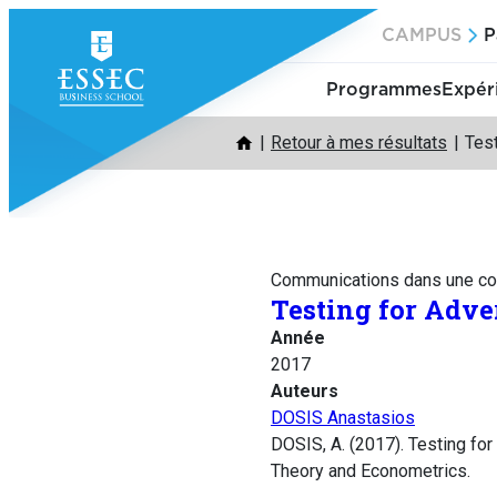
Aller
CAMPUS
P
au
contenu
Programmes
Expér
Retour à mes résultats
Test
Communications dans une co
Testing for Adve
Année
2017
Auteurs
DOSIS Anastasios
DOSIS, A. (2017). Testing fo
Theory and Econometrics.