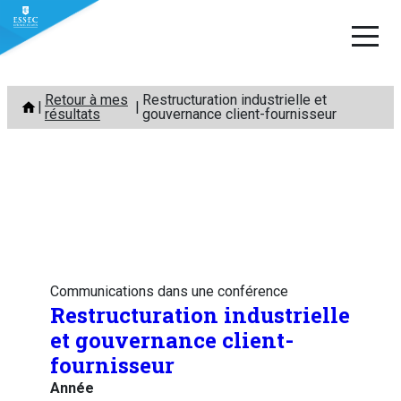
Aller
Retour à mes
Restructuration industrielle et
au
résultats
gouvernance client-fournisseur
contenu
Communications dans une conférence
Restructuration industrielle
et gouvernance client-
fournisseur
Année