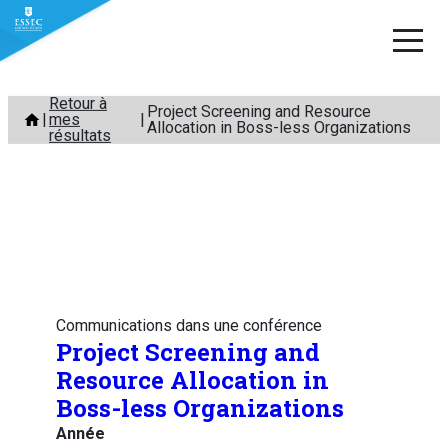
Aller
Retour à
Project Screening and Resource
mes
au
Allocation in Boss-less Organizations
résultats
contenu
Communications dans une conférence
Project Screening and
Resource Allocation in
Boss-less Organizations
Année