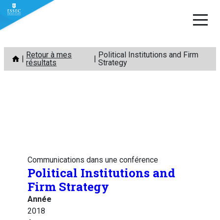
Aller
Retour à mes
Political Institutions and Firm
au
résultats
Strategy
contenu
Communications dans une conférence
Political Institutions and
Firm Strategy
Année
2018