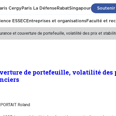
aris Cergy
Paris La Défense
Rabat
Singapour
Soutenir
ience ESSEC
Entreprises et organisations
Faculté et re
rance et couverture de portefeuille, volatilité des prix et stabil
erture de portefeuille, volatilité des p
nciers
, PORTAIT Roland