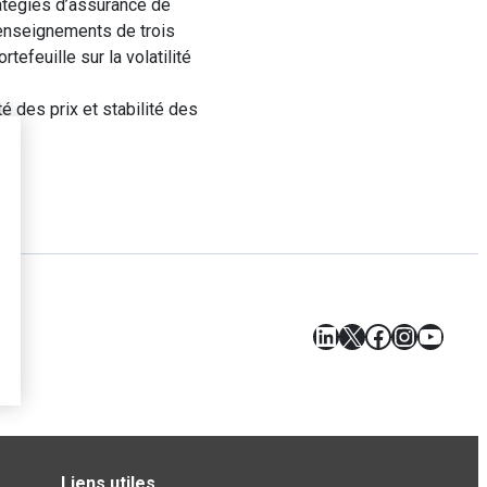
ratégies d’assurance de
s enseignements de trois
efeuille sur la volatilité
é des prix et stabilité des
LinkedIn
X
Facebook
Instagr
YouT
Liens utiles