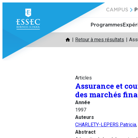
Aller
CAMPUS
P
au
contenu
Programmes
Expér
Retour à mes résultats
Assu
Articles
Assurance et couv
des marchés fina
Année
1997
Auteurs
CHARLETY-LEPERS Patricia
Abstract