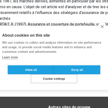
de 1987, les marchés dérivés, alimentés en particulier par les st
mis en cause. L’objet de cet article est d’analyser et de tirer le
cemment relatifs à l’influence des stratégies d’assurance de port
archés.
T, R. (1997). Assurance et couverture de portefeuille, volatilit
conomique
, pp. 853-868.
About cookies on this site
We use cookies to collect and analyse information on site performance
and usage, to provide social media features and to enhance and
customise content and advertisements.
Learn more
Allow all
Deny all
Cookie settings
Autres sites du groupe