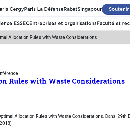
aris Cergy
Paris La Défense
Rabat
Singapour
Soutenir
ience ESSEC
Entreprises et organisations
Faculté et re
imal Allocation Rules with Waste Considerations
nférence
on Rules with Waste Considerations
ptimal Allocation Rules with Waste Considerations. Dans: 29th
2018).