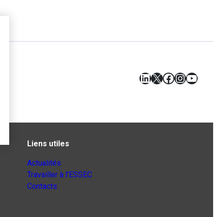
LinkedIn
X
Facebook
Instagr
YouT
Liens utiles
Actualités
Travailler à l’ESSEC
Contacts