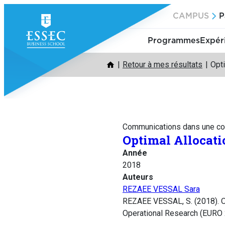
Aller
CAMPUS
P
au
contenu
Programmes
Expér
Retour à mes résultats
Opt
Communications dans une co
Optimal Allocati
Année
2018
Auteurs
REZAEE VESSAL Sara
REZAEE VESSAL, S. (2018). O
Operational Research (EURO 