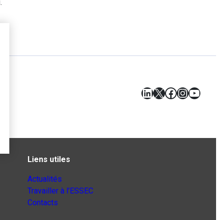
.
LinkedIn
X
Facebook
Instagr
YouT
Liens utiles
Actualités
Travailler à l’ESSEC
Contacts