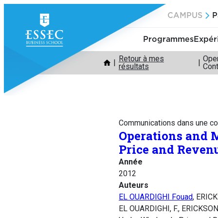
Aller
CAMPUS
P
au
contenu
Programmes
Expér
Retour à mes
Oper
résultats
Cont
Communications dans une co
Operations and 
Price and Reven
Année
2012
Auteurs
EL OUARDIGHI Fouad
, ERIC
EL OUARDIGHI, F., ERICKSON, 