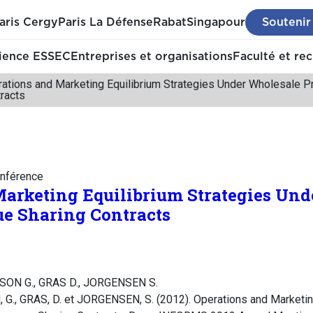
aris Cergy
Paris La Défense
Rabat
Singapour
Soutenir
ience ESSEC
Entreprises et organisations
Faculté et re
ations and Marketing Equilibrium Strategies Under Wholesale P
racts
nférence
Marketing Equilibrium Strategies Un
ue Sharing Contracts
KSON G., GRAS D., JORGENSEN S.
G., GRAS, D. et JORGENSEN, S. (2012). Operations and Marketin