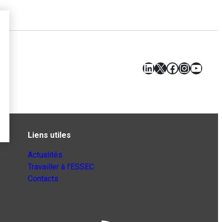
LinkedIn
X
Facebook
Instagr
YouT
Liens utiles
Actualités
Travailler à l’ESSEC
Contacts