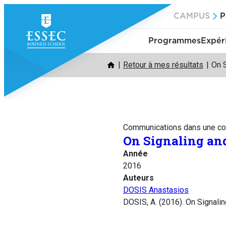
Aller
CAMPUS
P
au
contenu
Programmes
Expér
Retour à mes résultats
On 
Communications dans une co
On Signaling an
Année
2016
Auteurs
DOSIS Anastasios
DOSIS, A. (2016). On Signalin