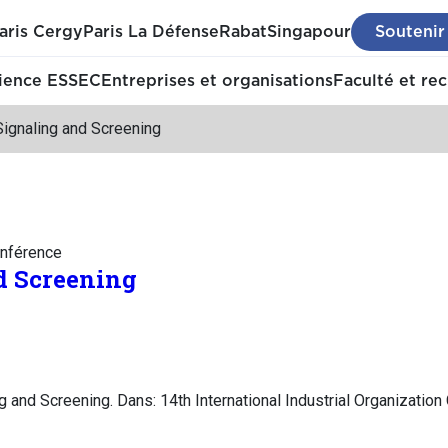
aris Cergy
Paris La Défense
Rabat
Singapour
Soutenir
ience ESSEC
Entreprises et organisations
Faculté et re
Signaling and Screening
nférence
d Screening
g and Screening. Dans: 14th International Industrial Organizatio