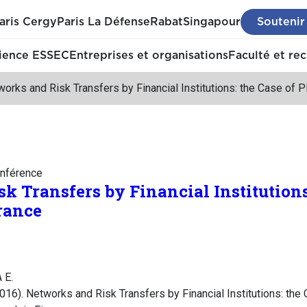
aris Cergy
Paris La Défense
Rabat
Singapour
Soutenir
ience ESSEC
Entreprises et organisations
Faculté et re
orks and Risk Transfers by Financial Institutions: the Case of 
nférence
k Transfers by Financial Institutions
rance
 E.
016). Networks and Risk Transfers by Financial Institutions: the