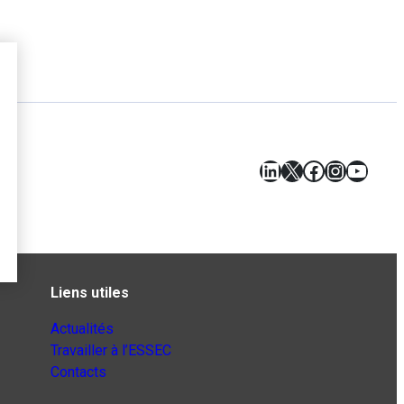
LinkedIn
X
Facebook
Instagr
YouT
Liens utiles
Actualités
Travailler à l’ESSEC
Contacts