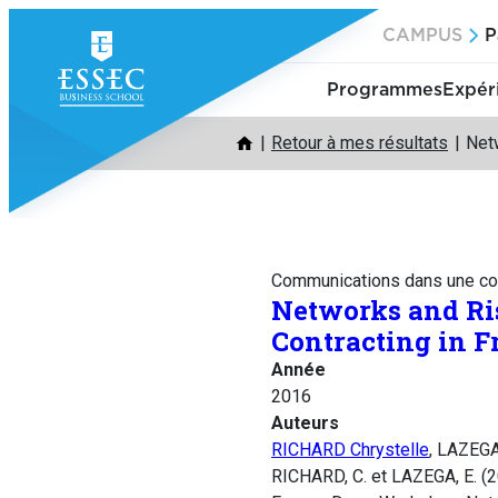
Aller
CAMPUS
P
au
contenu
Programmes
Expér
Retour à mes résultats
Netw
Communications dans une co
Networks and Ris
Contracting in F
Année
2016
Auteurs
RICHARD Chrystelle
, LAZEGA
RICHARD, C. et LAZEGA, E. (2