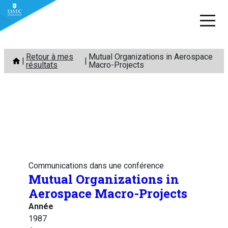
Aller
Retour à mes
Mutual Organizations in Aerospace
au
résultats
Macro-Projects
contenu
Communications dans une conférence
Mutual Organizations in
Aerospace Macro-Projects
Année
1987