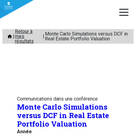
Aller
Retour à
Monte Carlo Simulations versus DCF in
mes
au
Real Estate Portfolio Valuation
résultats
contenu
Communications dans une conférence
Monte Carlo Simulations
versus DCF in Real Estate
Portfolio Valuation
Année