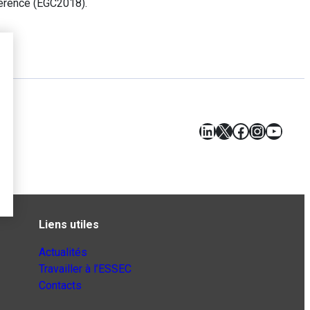
ference (EGC2018).
LinkedIn
X
Facebook
Instagr
YouT
Liens utiles
Actualités
Travailler à l’ESSEC
Contacts