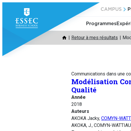
Aller
CAMPUS
P
au
contenu
Programmes
Expér
Retour à mes résultats
Mod
Communications dans une co
Modélisation Con
Qualité
Année
2018
Auteurs
AKOKA Jacky,
COMYN-WATTI
AKOKA, J., COMYN-WATTIAU, 