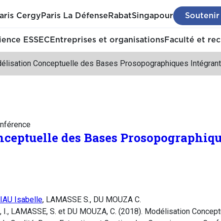
aris Cergy
Paris La Défense
Rabat
Singapour
Soutenir
ience ESSEC
Entreprises et organisations
Faculté et re
élisation Conceptuelle des Bases Prosopographiques Intégrant 
nférence
ceptuelle des Bases Prosopographiqu
AU Isabelle
, LAMASSE S., DU MOUZA C.
I., LAMASSE, S. et DU MOUZA, C. (2018). Modélisation Concept