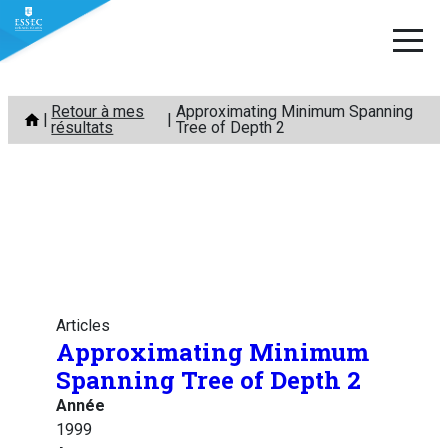
Aller
Retour à mes
Approximating Minimum Spanning
au
résultats
Tree of Depth 2
contenu
Articles
Approximating Minimum
Spanning Tree of Depth 2
Année
1999