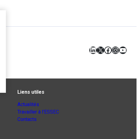
LinkedIn
X
Facebook
Instagr
YouT
Liens utiles
Actualités
Travailler à l’ESSEC
Contacts