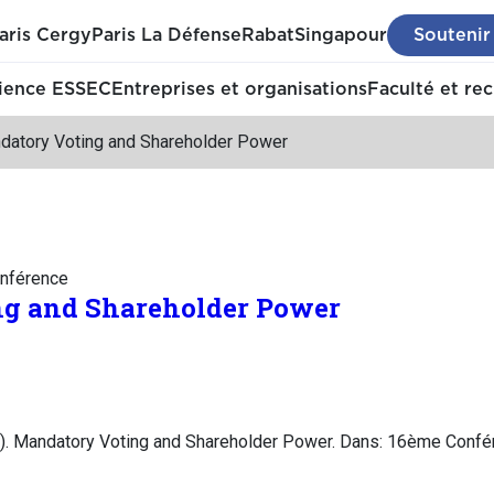
aris Cergy
Paris La Défense
Rabat
Singapour
Soutenir
ience ESSEC
Entreprises et organisations
Faculté et re
datory Voting and Shareholder Power
nférence
g and Shareholder Power
 Mandatory Voting and Shareholder Power. Dans: 16ème Confére