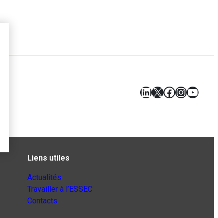
LinkedIn
X
Facebook
Instagr
YouT
Liens utiles
Actualités
Travailler à l’ESSEC
Contacts