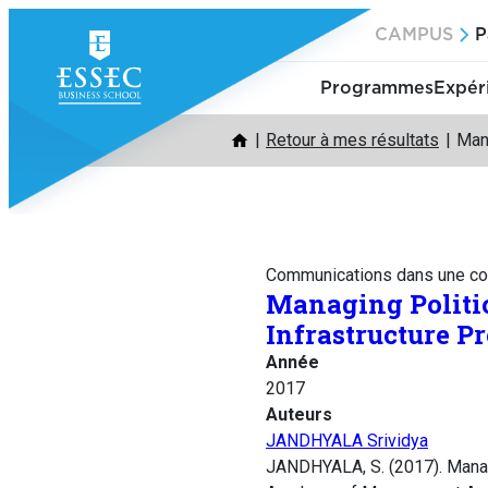
Aller
CAMPUS
P
au
contenu
Programmes
Expér
Retour à mes résultats
Mana
Communications dans une co
Managing Politic
Infrastructure Pr
Année
2017
Auteurs
JANDHYALA Srividya
JANDHYALA, S. (2017). Managi