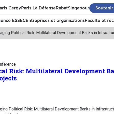
aris Cergy
Paris La Défense
Rabat
Singapour
Soutenir
ience ESSEC
Entreprises et organisations
Faculté et re
ging Political Risk: Multilateral Development Banks in Infrastru
nférence
al Risk: Multilateral Development B
ojects
ng Political Risk: Multilateral Development Banks in Infrastruc