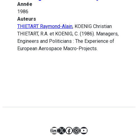
Année
1986
Auteurs
THIETART Raymond-Alain
, KOENIG Christian
THIETART, R.A. et KOENIG, C. (1986). Managers,
Engineers and Politicians : The Experience of
European Aerospace Macro-Projects.
LinkedIn
X
Facebook
Instagram
YouTube