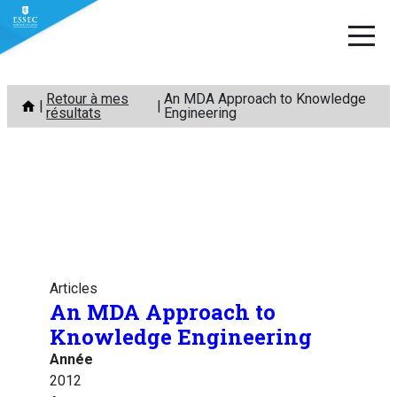
Aller
Retour à mes
An MDA Approach to Knowledge
au
résultats
Engineering
contenu
Articles
An MDA Approach to
Knowledge Engineering
Année
2012