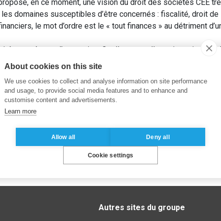
pose, en ce moment, une vision du droit des sociétés CEE très
 les domaines susceptibles d’être concernés : fiscalité, droit de 
nanciers, le mot d’ordre est le « tout finances » au détriment d’u
tité européenne d’entreprise. Quelles nouvelles orientations d
About cookies on this site
We use cookies to collect and analyse information on site performance
and usage, to provide social media features and to enhance and
customise content and advertisements.
Learn more
Allow all
Deny all
Cookie settings
Autres sites du groupe