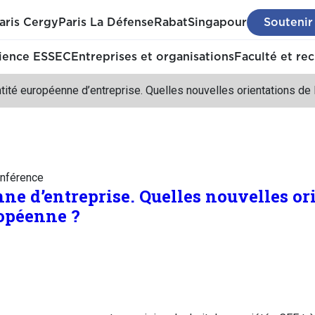
aris Cergy
Paris La Défense
Rabat
Singapour
Soutenir
ience ESSEC
Entreprises et organisations
Faculté et re
tité européenne d’entreprise. Quelles nouvelles orientations d
nférence
ne d’entreprise. Quelles nouvelles or
opéenne ?