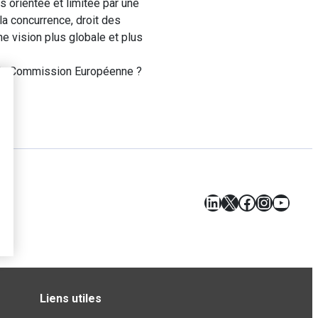
 orientée et limitée par une
la concurrence, droit des
ne vision plus globale et plus
e la Commission Européenne ?
LinkedIn
X
Facebook
Instagr
YouT
Liens utiles