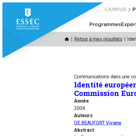
Aller
CAMPUS
P
au
contenu
Programmes
Expér
Retour à mes résultats
Iden
Communications dans une co
Identité européen
Commission Eur
Année
2004
Auteurs
DE BEAUFORT Viviane
Abstract