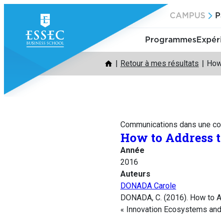
Aller
CAMPUS
P
au
contenu
Programmes
Expér
Retour à mes résultats
How
Communications dans une co
How to Address t
Année
2016
Auteurs
DONADA Carole
DONADA, C. (2016). How to A
« Innovation Ecosystems and 