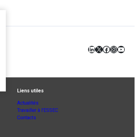
LinkedIn
X
Facebook
Instagr
YouT
Liens utiles
Actualités
Travailler à l’ESSEC
Contacts