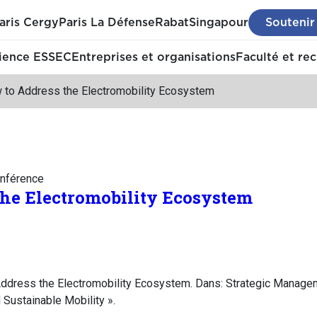
aris Cergy
Paris La Défense
Rabat
Singapour
Soutenir
ience ESSEC
Entreprises et organisations
Faculté et re
 to Address the Electromobility Ecosystem
nférence
he Electromobility Ecosystem
ddress the Electromobility Ecosystem. Dans: Strategic Managem
Sustainable Mobility ».