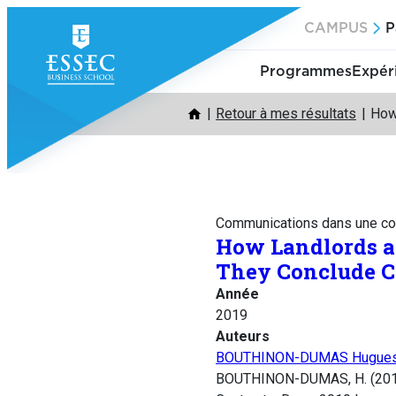
Aller
CAMPUS
P
au
contenu
Programmes
Expér
Retour à mes résultats
How
Communications dans une co
How Landlords a
They Conclude C
Année
2019
Auteurs
BOUTHINON-DUMAS Hugue
BOUTHINON-DUMAS, H. (2019)