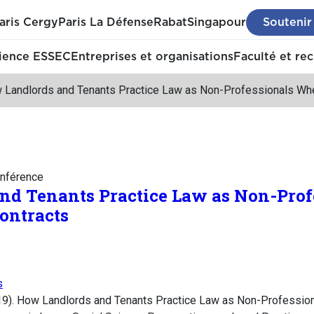
aris Cergy
Paris La Défense
Rabat
Singapour
Soutenir
ience ESSEC
Entreprises et organisations
Faculté et re
 Landlords and Tenants Practice Law as Non-Professionals Wh
nférence
nd Tenants Practice Law as Non-Pro
ontracts
s
. How Landlords and Tenants Practice Law as Non-Professio