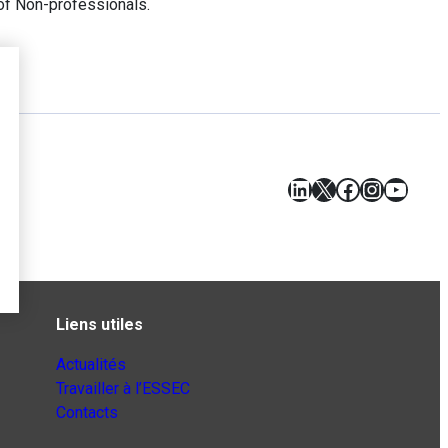
of Non-professionals.
LinkedIn
X
Facebook
Instagr
YouT
Liens utiles
Actualités
Travailler à l’ESSEC
Contacts