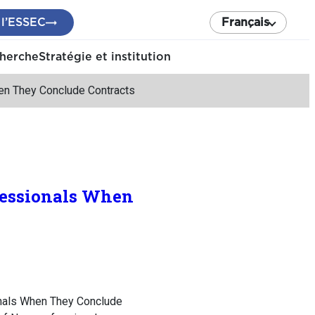
 l’ESSEC
Français
cherche
Stratégie et institution
en They Conclude Contracts
fessionals When
nals When They Conclude