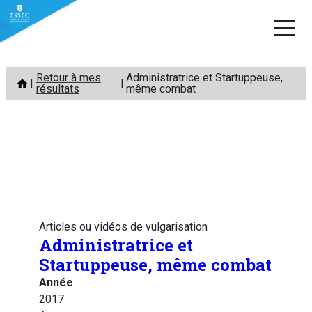
Aller
Retour à mes
Administratrice et Startuppeuse,
au
résultats
même combat
contenu
Articles ou vidéos de vulgarisation
Administratrice et
Startuppeuse, même combat
Année
2017