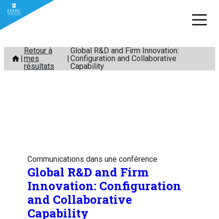
Aller
Retour à
Global R&D and Firm Innovation:
mes
Configuration and Collaborative
au
résultats
Capability
contenu
Communications dans une conférence
Global R&D and Firm
Innovation: Configuration
and Collaborative
Capability