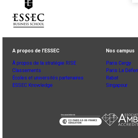
A propos de l’ESSEC
Nos campus
À propos de la stratégie RISE
Paris Cergy
Classements
Paris La Défe
Écoles et universités partenaires
Rabat
ESSEC Knowledge
Singapour