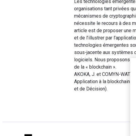
Les technologies émergentes 
organisations tant privées q
mécanismes de cryptographie 
nécessite le recours à des mé
article est de proposer une 
et de l’illustrer par l’applic
technologies émergentes son
sous-jacente aux systèmes d’
logiciels. Nous proposons une 
de la « blockchain ».
AKOKA, J. et COMYN-WATTIAU,
Application à la blockchain
et de Décision).