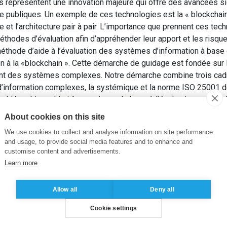
représentent une innovation majeure qui offre des avancées sig
ue publiques. Un exemple de ces technologies est la « blockchai
et l’architecture pair à pair. L’importance que prennent ces te
thodes d’évaluation afin d’appréhender leur apport et les risque
méthode d’aide à l’évaluation des systèmes d’information à bas
ation à la «blockchain ». Cette démarche de guidage est fondée sur
t des systèmes complexes. Notre démarche combine trois cadre
information complexes, la systémique et la norme ISO 25001 dé
hiérarchie multicritères qui sert de base à l’évaluation et nous l
About cookies on this site
 I. (2017). Evaluation des systèmes d’information à base de 
We use cookies to collect and analyse information on site performance
. Dans: 35ème Congrès INFORSID (INFormatique des ORganisatio
and usage, to provide social media features and to enhance and
customise content and advertisements.
Learn more
Allow all
Deny all
Cookie settings