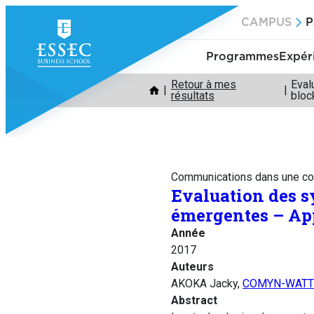
Aller
CAMPUS
P
au
contenu
Programmes
Expér
Retour à mes
Eval
résultats
bloc
Communications dans une co
Evaluation des s
émergentes – App
Année
2017
Auteurs
AKOKA Jacky,
COMYN-WATTI
Abstract