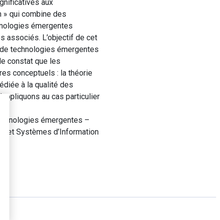
nificatives aux
n » qui combine des
chnologies émergentes
s associés. L’objectif de cet
e de technologies émergentes
 le constat que les
s conceptuels : la théorie
diée à la qualité des
’appliquons au cas particulier
technologies émergentes –
ns et Systèmes d’Information