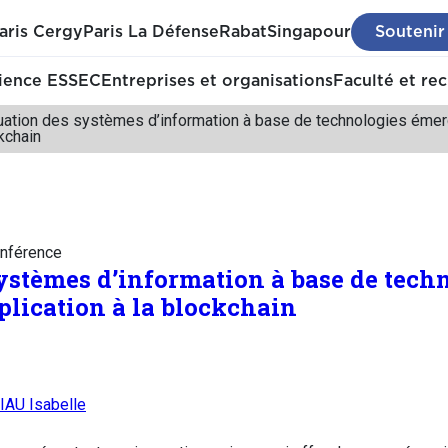
aris Cergy
Paris La Défense
Rabat
Singapour
Soutenir
ience ESSEC
Entreprises et organisations
Faculté et re
uation des systèmes d’information à base de technologies émerg
kchain
nférence
ystèmes d’information à base de tech
lication à la blockchain
AU Isabelle