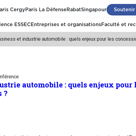
aris Cergy
Paris La Défense
Rabat
Singapour
Soutenir
ience ESSEC
Entreprises et organisations
Faculté et re
siness et industrie automobile : quels enjeux pour les concessi
nférence
ustrie automobile : quels enjeux pour 
 ?