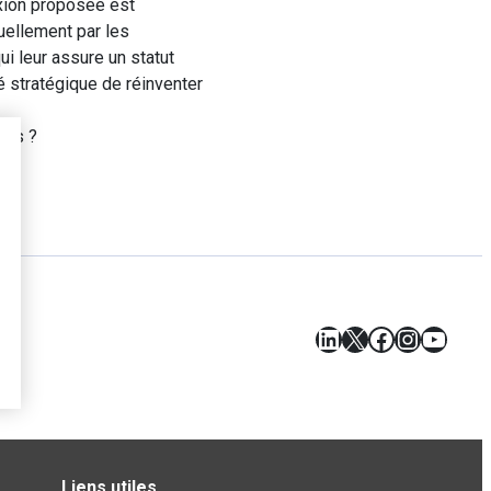
exion proposée est
uellement par les
i leur assure un statut
é stratégique de réinventer
res ?
LinkedIn
X
Facebook
Instagr
YouT
Liens utiles