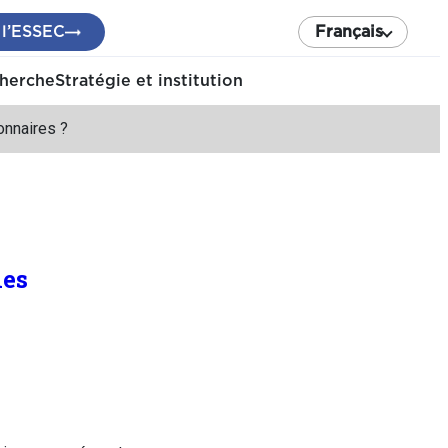
 l’ESSEC
Français
cherche
Stratégie et institution
onnaires ?
les