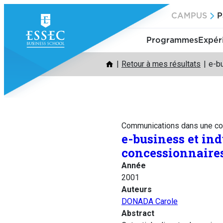
Aller
CAMPUS
P
au
contenu
Programmes
Expér
Retour à mes résultats
e-bu
Communications dans une co
e-business et ind
concessionnaires
Année
2001
Auteurs
DONADA Carole
Abstract