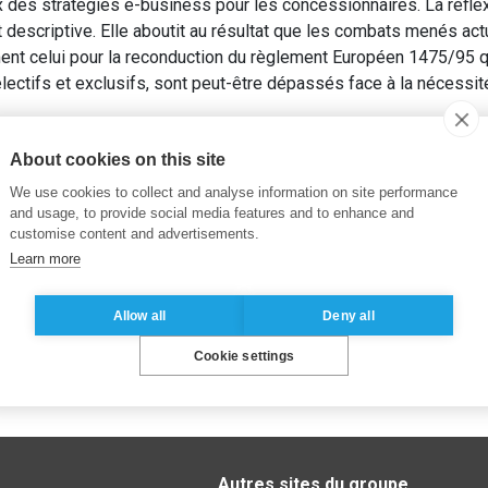
ux des stratégies e-business pour les concessionnaires. La réfl
 descriptive. Elle aboutit au résultat que les combats menés act
nt celui pour la reconduction du règlement Européen 1475/95 qu
sélectifs et exclusifs, sont peut-être dépassés face à la nécessit
s et industrie automobile : quels enjeux pour les concessionnai
About cookies on this site
We use cookies to collect and analyse information on site performance
and usage, to provide social media features and to enhance and
customise content and advertisements.
Learn more
Allow all
Deny all
Cookie settings
Autres sites du groupe