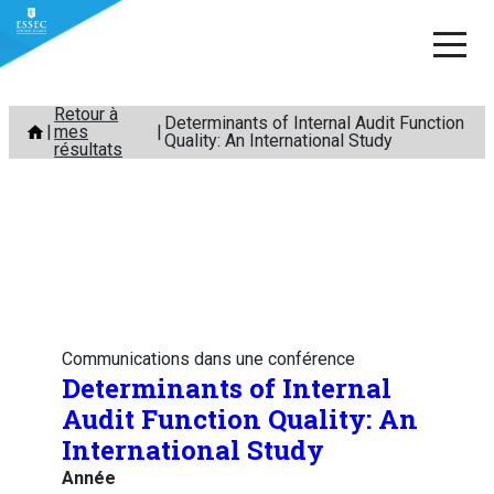
Aller
Retour à
Determinants of Internal Audit Function
mes
au
Quality: An International Study
résultats
contenu
Communications dans une conférence
Determinants of Internal
Audit Function Quality: An
International Study
Année