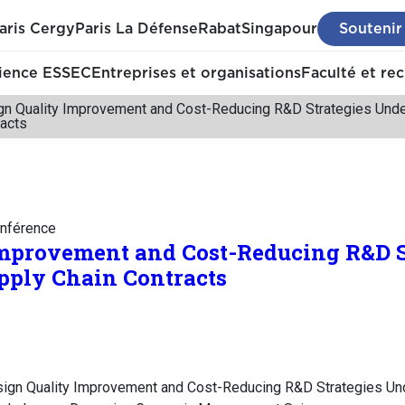
aris Cergy
Paris La Défense
Rabat
Singapour
Soutenir
ience ESSEC
Entreprises et organisations
Faculté et re
gn Quality Improvement and Cost-Reducing R&D Strategies Unde
racts
nférence
Improvement and Cost-Reducing R&D S
pply Chain Contracts
sign Quality Improvement and Cost-Reducing R&D Strategies Un