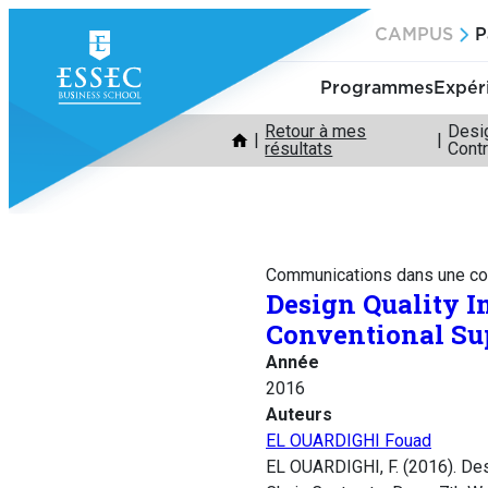
Aller
CAMPUS
P
au
contenu
Programmes
Expér
Retour à mes
Desi
résultats
Cont
Communications dans une co
Design Quality 
Conventional Su
Année
2016
Auteurs
EL OUARDIGHI Fouad
EL OUARDIGHI, F. (2016). De