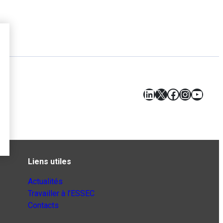
LinkedIn
X
Facebook
Instagr
YouT
Liens utiles
Actualités
Travailler à l’ESSEC
Contacts