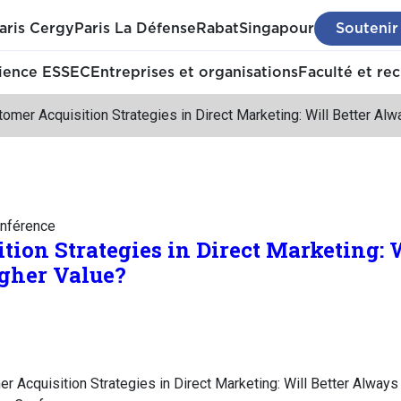
aris Cergy
Paris La Défense
Rabat
Singapour
Soutenir
ience ESSEC
Entreprises et organisations
Faculté et re
omer Acquisition Strategies in Direct Marketing: Will Better A
nférence
tion Strategies in Direct Marketing: W
gher Value?
r Acquisition Strategies in Direct Marketing: Will Better Alway