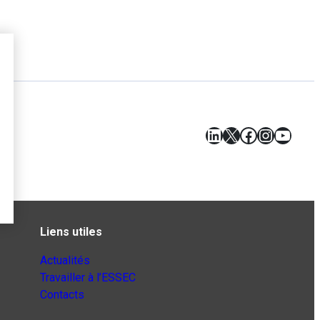
LinkedIn
X
Facebook
Instagr
YouT
Liens utiles
Actualités
Travailler à l’ESSEC
Contacts