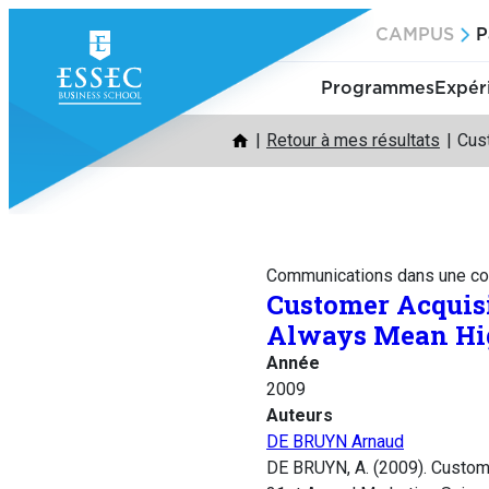
Aller
CAMPUS
P
au
contenu
Programmes
Expér
Retour à mes résultats
Cust
Communications dans une co
Customer Acquisi
Always Mean Hi
Année
2009
Auteurs
DE BRUYN Arnaud
DE BRUYN, A. (2009). Custome