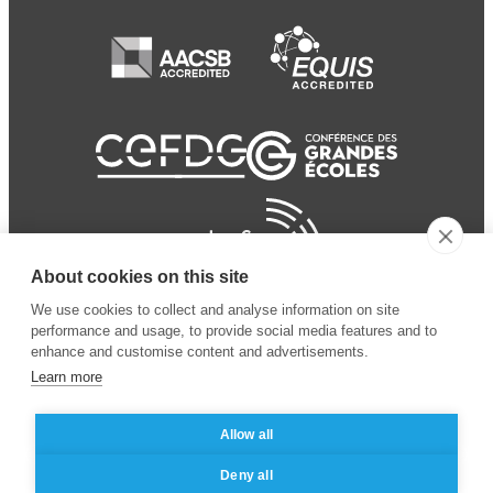
About cookies on this site
We use cookies to collect and analyse information on site
performance and usage, to provide social media features and to
enhance and customise content and advertisements.
Learn more
Allow all
© 2024 ESSEC
Mentions légales
–
Protection
Deny all
Business School
des données personnelles