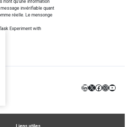
 n’ont qu’une information
 message invérifiable quant
 somme réelle. Le mensonge
 Task Experiment with
2.
LinkedIn
X
Facebook
Instagr
YouT
Liens utiles