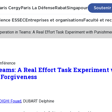
aris Cergy
Paris La Défense
Rabat
Singapour
Soutenir
ience ESSEC
Entreprises et organisations
Faculté et re
peration in Teams: A Real Effort Task Experiment with Punishme
nférence
eams: A Real Effort Task Experiment
Forgiveness
DIGHI Fouad
, DUBART Delphine