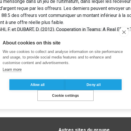
 mensonge dans un jeu de l’ultimatum, dans lequel les receveurs
d’argent reçue par les offreurs. Les derniers peuvent envoyer un
 88.5 des offreurs vont communiquer un montant inférieur à la
 à une offre réelle plus faible.
 F. et DUBART, D. (2012). Cooperation in Teams: A Real Effort
. Dans: Economic Science Association European Conference 201
About cookies on this site
We use cookies to collect and analyse information on site performance
and usage, to provide social media features and to enhance and
customise content and advertisements.
Learn more
Allow all
Deny all
Cookie settings
Autres sites du groupe