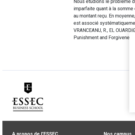
Nous étudions le problème du
imparfaite quant à la somme 
au montant reçu. En moyenne,
est associé systématiquement
VRANCEANU, R., EL OUARDIGHI,
Punishment and Forgiveness
A propos de l’ESSEC
Nos campus