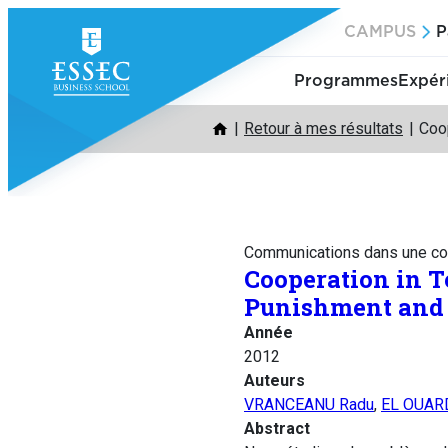
Aller
CAMPUS
P
au
contenu
Programmes
Expér
Retour à mes résultats
Coo
Communications dans une co
Cooperation in T
Punishment and 
Année
2012
Auteurs
VRANCEANU Radu
,
EL OUAR
Abstract