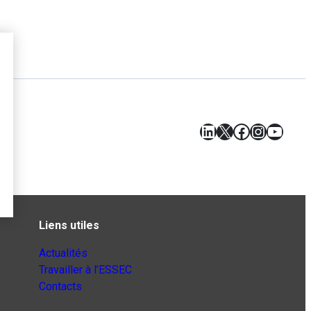
LinkedIn
X
Facebook
Instagr
YouT
Liens utiles
Actualités
Travailler à l’ESSEC
Contacts