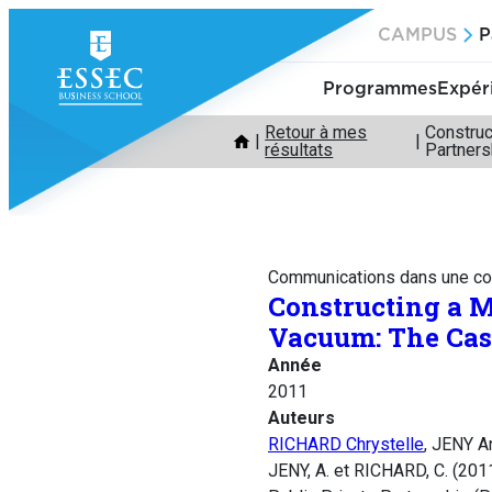
Aller
CAMPUS
P
au
contenu
Programmes
Expér
Retour à mes
Construc
résultats
Partners
Communications dans une co
Constructing a M
Vacuum: The Case
Année
2011
Auteurs
RICHARD Chrystelle
, JENY A
JENY, A. et RICHARD, C. (201