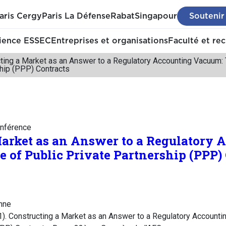
aris Cergy
Paris La Défense
Rabat
Singapour
Soutenir
ience ESSEC
Entreprises et organisations
Faculté et re
ting a Market as an Answer to a Regulatory Accounting Vacuum: 
hip (PPP) Contracts
nférence
arket as an Answer to a Regulatory 
 of Public Private Partnership (PPP)
nne
1). Constructing a Market as an Answer to a Regulatory Account