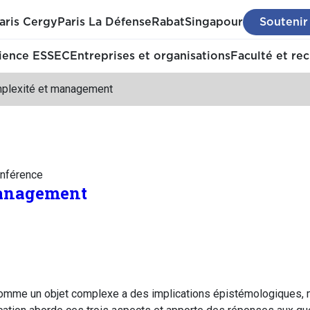
aris Cergy
Paris La Défense
Rabat
Singapour
Soutenir
ience ESSEC
Entreprises et organisations
Faculté et re
plexité et management
nférence
management
omme un objet complexe a des implications épistémologiques, 