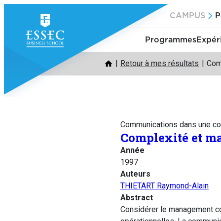
Aller
CAMPUS
P
au
contenu
Programmes
Expér
Retour à mes résultats
Com
Communications dans une co
Complexité et 
Année
1997
Auteurs
THIETART Raymond-Alain
Abstract
Considérer le management c