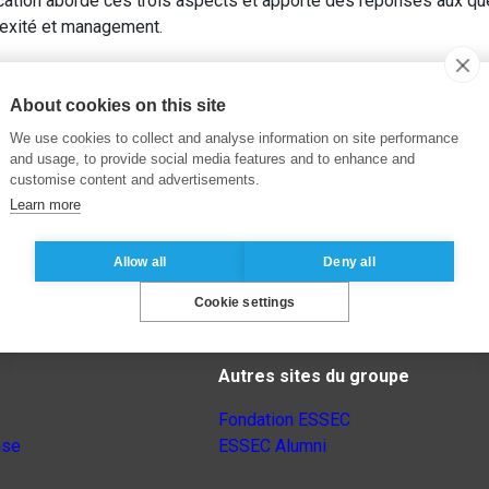
ation aborde ces trois aspects et apporte des réponses aux que
lexité et management.
About cookies on this site
We use cookies to collect and analyse information on site performance
and usage, to provide social media features and to enhance and
customise content and advertisements.
Learn more
Allow all
Deny all
Cookie settings
Autres sites du groupe
Fondation ESSEC
nse
ESSEC Alumni