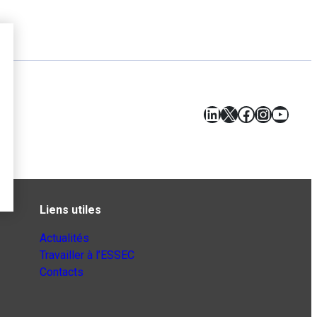
LinkedIn
X
Facebook
Instagr
YouT
Liens utiles
Actualités
Travailler à l’ESSEC
Contacts