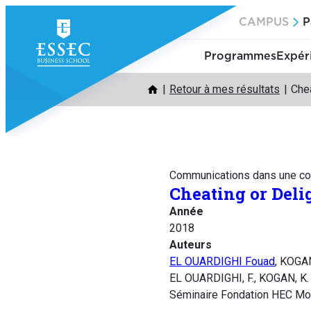
Aller
CAMPUS
P
au
contenu
Programmes
Expér
Retour à mes résultats
Chea
Communications dans une co
Cheating or Deli
Année
2018
Auteurs
EL OUARDIGHI Fouad
, KOGA
EL OUARDIGHI, F., KOGAN, K. 
Séminaire Fondation HEC Mon