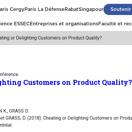
aris Cergy
Paris La Défense
Rabat
Singapour
Soutenir
ience ESSEC
Entreprises et organisations
Faculté et re
ting or Delighting Customers on Product Quality?
nférence
ghting Customers on Product Quality?
N K., GRASS D.
et GRASS, D. (2018). Cheating or Delighting Customers on Produ
tréal.