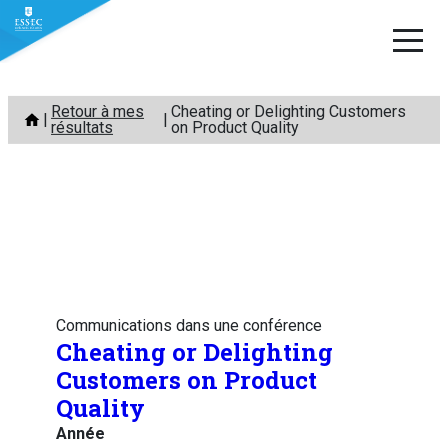
Aller
Retour à mes
Cheating or Delighting Customers
au
résultats
on Product Quality
contenu
Communications dans une conférence
Cheating or Delighting
Customers on Product
Quality
Année