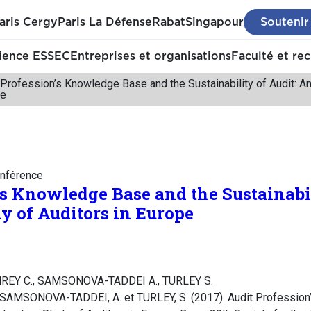
aris Cergy
Paris La Défense
Rabat
Singapour
Soutenir
ience ESSEC
Entreprises et organisations
Faculté et re
 Profession’s Knowledge Base and the Sustainability of Audit: An
pe
nférence
’s Knowledge Base and the Sustainabil
y of Auditors in Europe
REY C., SAMSONOVA-TADDEI A., TURLEY S.
 SAMSONOVA-TADDEI, A. et TURLEY, S. (2017). Audit Profession