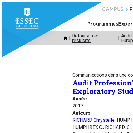
Aller
CAMPUS
P
au
contenu
Programmes
Expér
Retour à mes
Audit
résultats
Euro
Communications dans une co
Audit Profession
Exploratory Stud
Année
2017
Auteurs
RICHARD Chrystelle
, HUMPH
HUMPHREY, C., RICHARD, C.,