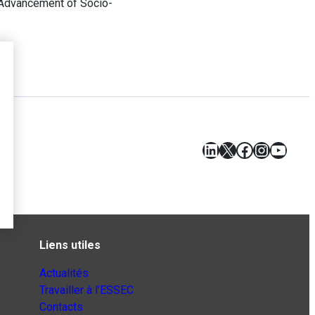
he Advancement of Socio-
LinkedIn
X
Facebook
Instagr
YouT
Liens utiles
Actualités
Travailler à l’ESSEC
Contacts